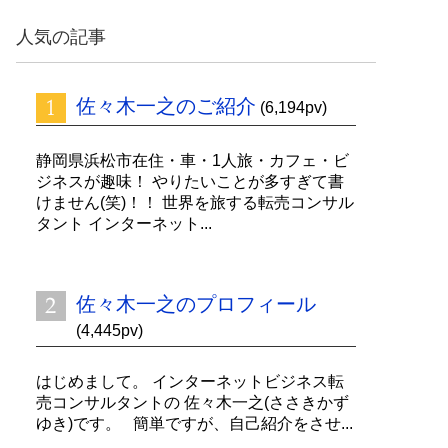
ッ
ク
人気の記事
ナ
ン
バ
佐々木一之のご紹介
ー
(6,194pv)
静岡県浜松市在住・車・1人旅・カフェ・ビ
ジネスが趣味！ やりたいことが多すぎて書
けません(笑)！！ 世界を旅する転売コンサル
タント インターネット...
佐々木一之のプロフィール
(4,445pv)
はじめまして。 インターネットビジネス転
売コンサルタントの 佐々木一之(ささきかず
ゆき)です。 簡単ですが、自己紹介をさせ...