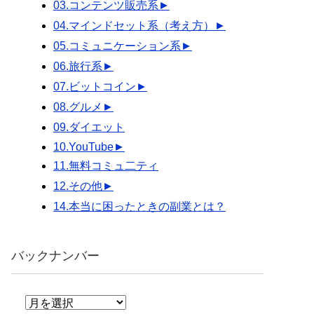
03.コンテンツ販売系
►
04.マインドセット系（考え方）
►
05.コミュニケーション系
►
06.旅行系
►
07.ビットコイン
►
08.グルメ
►
09.ダイエット
10.YouTube
►
11.無料コミュ二ティ
12.その他
►
14.本当に困ったときの副業とは？
バックナンバー
バ