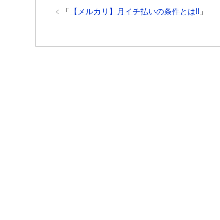
「
【メルカリ】月イチ払いの条件とは!!
」