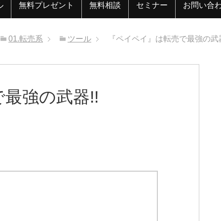
ル
無料プレゼント
無料相談
セミナー
お問い合
01.転売系
ツール
『ペイペイ』は転売で最強の武器
最強の武器!!