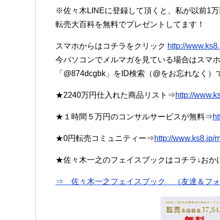
※佐々木LINEに登録して頂くと、私が以前1
転売大百科を無料でプレゼントしてます！
スマホからはコチラをクリック
http://www.ks8.
今パソコンでメルマガを見ている場合はスマホで
「@874dcgbk」をID検索（@をお忘れなく
★2240万円仕入れた商品リスト⇒
http://www.k
★１時間５万円のコンサルサービスが無料⇒
ht
★0円転売コミュニティー⇒
http://www.ks8.jp
★佐々木一之のフェイスブックはコチラ↓おかげさ
⇒ 佐々木一之フェイスブック （友達＆フォ