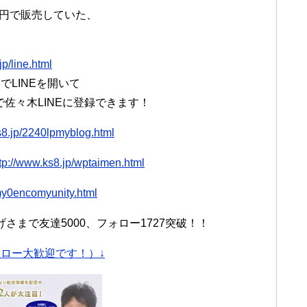
万円で販売していた、
jp/line.html
LINEを開いて
）で佐々木LINEに登録できます！
s8.jp/2240lpmyblog.html
tp://www.ks8.jp/wptaimen.html
/my0encomyunity.html
まで友達5000、フォロー1727突破！！
ロー大歓迎です！）↓