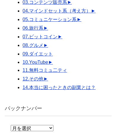
03.コンテンツ販売系
►
04.マインドセット系（考え方）
►
05.コミュニケーション系
►
06.旅行系
►
07.ビットコイン
►
08.グルメ
►
09.ダイエット
10.YouTube
►
11.無料コミュ二ティ
12.その他
►
14.本当に困ったときの副業とは？
バックナンバー
バ