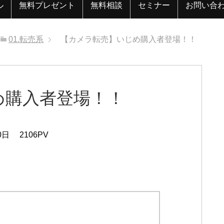
ル
無料プレゼント
無料相談
セミナー
お問い合
01.転売系
【カメラ転売】いじめ購入者登場！！
め購入者登場！！
0日
2106PV