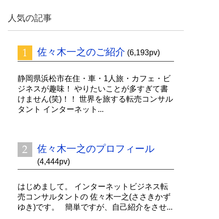
ッ
ク
人気の記事
ナ
ン
バ
佐々木一之のご紹介
ー
(6,193pv)
静岡県浜松市在住・車・1人旅・カフェ・ビ
ジネスが趣味！ やりたいことが多すぎて書
けません(笑)！！ 世界を旅する転売コンサル
タント インターネット...
佐々木一之のプロフィール
(4,444pv)
はじめまして。 インターネットビジネス転
売コンサルタントの 佐々木一之(ささきかず
ゆき)です。 簡単ですが、自己紹介をさせ...