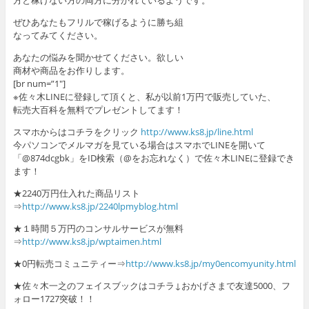
方と稼げない方の両方に分かれているようです。
ぜひあなたもフリルで稼げるように勝ち組
なってみてください。
あなたの悩みを聞かせてください。欲しい
商材や商品をお作りします。
[br num=”1″]
※佐々木LINEに登録して頂くと、私が以前1万円で販売していた、
転売大百科を無料でプレゼントしてます！
スマホからはコチラをクリック
http://www.ks8.jp/line.html
今パソコンでメルマガを見ている場合はスマホでLINEを開いて
「@874dcgbk」をID検索（@をお忘れなく）で佐々木LINEに登録でき
ます！
★2240万円仕入れた商品リスト
⇒
http://www.ks8.jp/2240lpmyblog.html
★１時間５万円のコンサルサービスが無料
⇒
http://www.ks8.jp/wptaimen.html
★0円転売コミュニティー⇒
http://www.ks8.jp/my0encomyunity.html
★佐々木一之のフェイスブックはコチラ↓おかげさまで友達5000、フ
ォロー1727突破！！