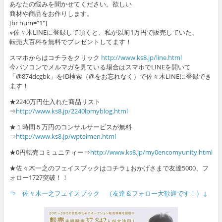
あなたの悩みを聞かせてください。欲しい
商材や商品をお作りします。
[br num=”1″]
※佐々木LINEに登録して頂くと、私が以前1万円で販売していた、
転売大百科を無料でプレゼントしてます！
スマホからはコチラをクリック
http://www.ks8.jp/line.html
今パソコンでメルマガを見ている場合はスマホでLINEを開いて
「@874dcgbk」をID検索（@をお忘れなく）で佐々木LINEに登録でき
ます！
★2240万円仕入れた商品リスト
⇒
http://www.ks8.jp/2240lpmyblog.html
★１時間５万円のコンサルサービスが無料
⇒
http://www.ks8.jp/wptaimen.html
★0円転売コミュニティー⇒
http://www.ks8.jp/my0encomyunity.html
★佐々木一之のフェイスブックはコチラ↓おかげさまで友達5000、フ
ォロー1727突破！！
⇒ 佐々木一之フェイスブック （友達＆フォロー大歓迎です！）↓