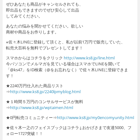
ぜひあなたも商品がキャンセルされても、
即出品もできますのでぜひ安心して出品
してみてください。
あなたの悩みを聞かせてください。欲しい
商材や商品をお作りします。
※佐々木LINEに登録して頂くと、私が以前1万円で販売していた、
転売大百科を無料でプレゼントしてます！
スマホからはコチラをクリック
http://www.ks8.jp/line.html
今パソコンでメルマガを見ている場合はスマホでLINEを開いて
「@ks47」をID検索（@をお忘れなく）で佐々木LINEに登録できま
す！
★2240万円仕入れた商品リスト
⇒
http://www.ks8.jp/2240lpmyblog.html
★１時間５万円のコンサルサービスが無料
⇒
http://www.ks8.jp/wptaimen.html
★0円転売コミュニティー⇒
http://www.ks8.jp/my0encomyunity.html
★佐々木一之のフェイスブックはコチラ↓おかげさまで友達5000、フ
ォロー1727突破！！