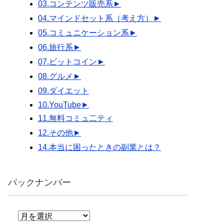
03.コンテンツ販売系
►
04.マインドセット系（考え方）
►
05.コミュニケーション系
►
06.旅行系
►
07.ビットコイン
►
08.グルメ
►
09.ダイエット
10.YouTube
►
11.無料コミュ二ティ
12.その他
►
14.本当に困ったときの副業とは？
バックナンバー
バ