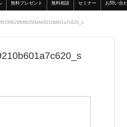
ル
無料プレゼント
無料相談
セミナー
お問い合
f6339b26fb66350d4e9210b601a7c620_s
9210b601a7c620_s