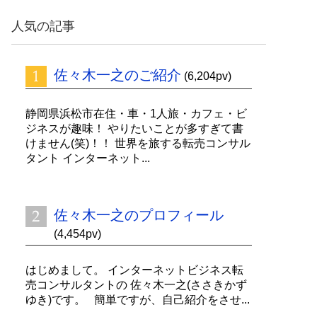
ッ
ク
人気の記事
ナ
ン
バ
佐々木一之のご紹介
ー
(6,204pv)
静岡県浜松市在住・車・1人旅・カフェ・ビ
ジネスが趣味！ やりたいことが多すぎて書
けません(笑)！！ 世界を旅する転売コンサル
タント インターネット...
佐々木一之のプロフィール
(4,454pv)
はじめまして。 インターネットビジネス転
売コンサルタントの 佐々木一之(ささきかず
ゆき)です。 簡単ですが、自己紹介をさせ...