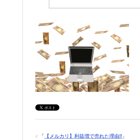
「
【メルカリ】利益増で売れた理由!!
」