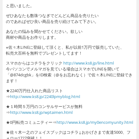
と思いました。
ぜひあなたも数珠つなぎでどんどん商品を売りたい
のであればぜひ良い商品を売り続けてみて下さい。
あなたの悩みを聞かせてください。欲しい
商材や商品をお作りします。
※佐々木LINEに登録して頂くと、私が以前1万円で販売していた、
転売大百科を無料でプレゼントしてます！
スマホからはコチラをクリック
http://www.ks8.jp/line.html
今パソコンでメルマガを見ている場合はスマホでLINEを開いて
「@874dcgbk」をID検索（@をお忘れなく）で佐々木LINEに登録でき
ます！
★2240万円仕入れた商品リスト
⇒
http://www.ks8.jp/2240lpmyblog.html
★１時間５万円のコンサルサービスが無料
⇒
http://www.ks8.jp/wptaimen.html
★0円転売コミュニティー⇒
http://www.ks8.jp/my0encomyunity.html
★佐々木一之のフェイスブックはコチラ↓おかげさまで友達5000、フ
ォロー1727突破！！