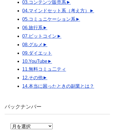
03.コンテンツ販売系
►
04.マインドセット系（考え方）
►
05.コミュニケーション系
►
06.旅行系
►
07.ビットコイン
►
08.グルメ
►
09.ダイエット
10.YouTube
►
11.無料コミュ二ティ
12.その他
►
14.本当に困ったときの副業とは？
バックナンバー
バ