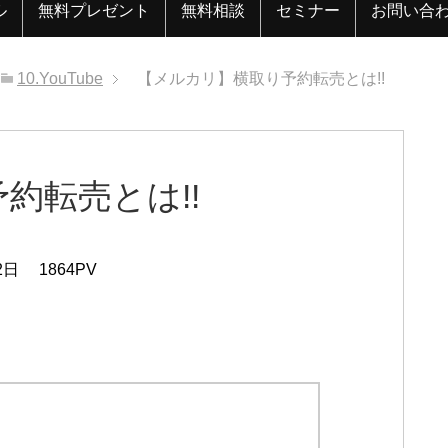
ル
無料プレゼント
無料相談
セミナー
お問い合
10.YouTube
【メルカリ】横取り予約転売とは!!
約転売とは!!
2日
1864PV