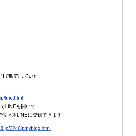
ば
万円で販売していた、
jp/line.html
LINEを開いて
）で佐々木LINEに登録できます！
s8.jp/2240lpmyblog.html