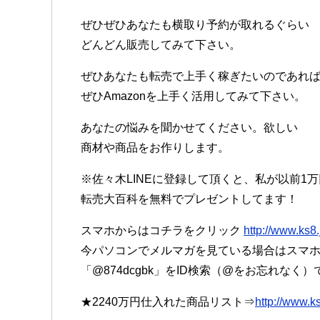
ぜひぜひあなたも横取り予約が取れるぐらい
どんどん販売してみて下さい。
ぜひあなたも転売で上手く稼ぎたいのであれ
ぜひAmazonを上手く活用してみて下さい。
あなたの悩みを聞かせてください。欲しい
商材や商品をお作りします。
※佐々木LINEに登録して頂くと、私が以前1
転売大百科を無料でプレゼントしてます！
スマホからはコチラをクリック
http://www.ks8.
今パソコンでメルマガを見ている場合はスマホで
「@874dcgbk」をID検索（@をお忘れなく
★2240万円仕入れた商品リスト⇒
http://www.k