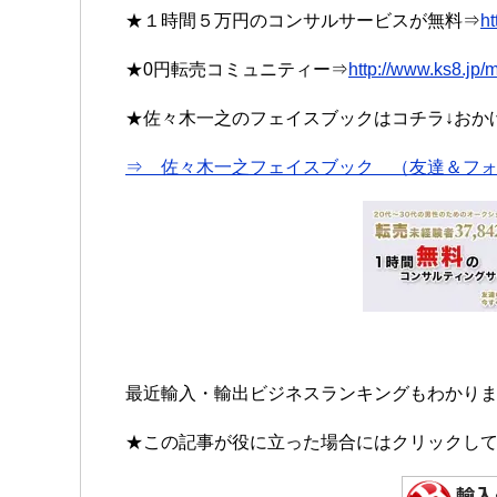
★１時間５万円のコンサルサービスが無料⇒
ht
★0円転売コミュニティー⇒
http://www.ks8.jp
★佐々木一之のフェイスブックはコチラ↓おかげさ
⇒ 佐々木一之フェイスブック （友達＆フォ
最近輸入・輸出ビジネスランキングもわかり
★この記事が役に立った場合にはクリックして