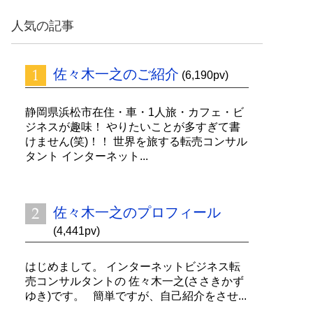
ッ
ク
人気の記事
ナ
ン
バ
佐々木一之のご紹介
ー
(6,190pv)
静岡県浜松市在住・車・1人旅・カフェ・ビ
ジネスが趣味！ やりたいことが多すぎて書
けません(笑)！！ 世界を旅する転売コンサル
タント インターネット...
佐々木一之のプロフィール
(4,441pv)
はじめまして。 インターネットビジネス転
売コンサルタントの 佐々木一之(ささきかず
ゆき)です。 簡単ですが、自己紹介をさせ...