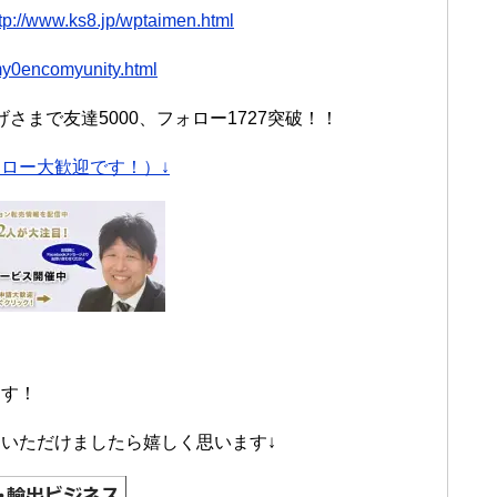
tp://www.ks8.jp/wptaimen.html
/my0encomyunity.html
まで友達5000、フォロー1727突破！！
ロー大歓迎です！）↓
ます！
いただけましたら嬉しく思います↓