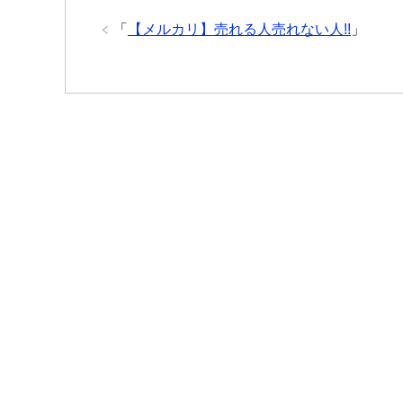
「
【メルカリ】売れる人売れない人!!
」