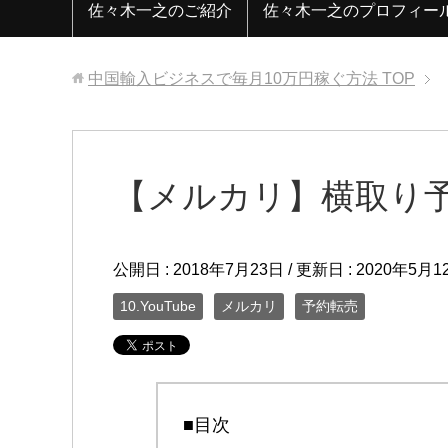
佐々木一之のご紹介
佐々木一之のプロフィー
中国輸入ビジネスで毎月10万円稼ぐ方法
TOP
【メルカリ】横取り予
公開日 :
2018年7月23日
/ 更新日 :
2020年5月1
10.YouTube
メルカリ
予約転売
■目次