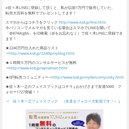
※佐々木LINEに登録して頂くと、私が以前1万円で販売していた、
転売大百科を無料でプレゼントしてます！
スマホからはコチラをクリック
http://www.ks8.jp/line.html
今パソコンでメルマガを見ている場合はスマホでLINEを開いて
「@874dcgbk」をID検索（@をお忘れなく）で佐々木LINEに登録でき
ます！
★2240万円仕入れた商品リスト
⇒
http://www.ks8.jp/2240lpmyblog.html
★１時間５万円のコンサルサービスが無料
⇒
http://www.ks8.jp/wptaimen.html
★0円転売コミュニティー⇒
http://www.ks8.jp/my0encomyunity.html
★佐々木一之のフェイスブックはコチラ↓おかげさまで友達5000、フ
ォロー1727突破！！
⇒ 佐々木一之フェイスブック （友達＆フォロー大歓迎です！）↓