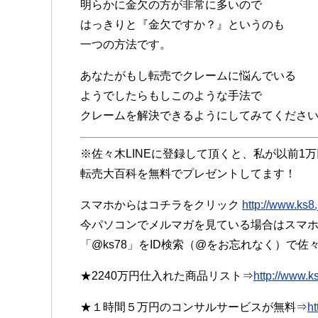
明らかに金欠の方が非常に多いので
はっきりと『金欠ですか？』というのも
一つの方法です。
あなたがもし転売でクレームに悩んでいる
ようでしたらもしこのような手法で
クレームを解決できるようにしてみてくださ
※佐々木LINEに登録して頂くと、私が以前1
転売大百科を無料でプレゼントしてます！
スマホからはコチラをクリック
http://www.ks8.
今パソコンでメルマガを見ている場合はスマホで
「@ks78」をID検索（@をお忘れなく）で佐
★2240万円仕入れた商品リスト⇒
http://www.k
★１時間５万円のコンサルサービスが無料⇒
ht