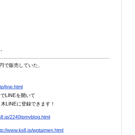
い。
万円で販売していた、
jp/line.html
LINEを開いて
々木LINEに登録できます！
s8.jp/2240lpmyblog.html
tp://www.ks8.jp/wptaimen.html