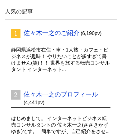
ッ
ク
人気の記事
ナ
ン
バ
佐々木一之のご紹介
ー
(6,190pv)
静岡県浜松市在住・車・1人旅・カフェ・ビ
ジネスが趣味！ やりたいことが多すぎて書
けません(笑)！！ 世界を旅する転売コンサル
タント インターネット...
佐々木一之のプロフィール
(4,441pv)
はじめまして。 インターネットビジネス転
売コンサルタントの 佐々木一之(ささきかず
ゆき)です。 簡単ですが、自己紹介をさせ...