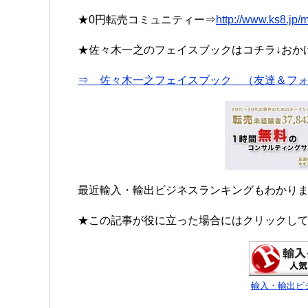
★0円転売コミュニティー⇒
http://www.ks8.jp
★佐々木一之のフェイスブックはコチラ↓おかげさ
⇒ 佐々木一之フェイスブック （友達＆フォ
最近輸入・輸出ビジネスランキングもわかり
★この記事が役に立った場合にはクリックして
輸入・輸出ビ