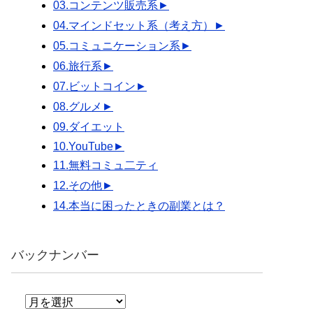
03.コンテンツ販売系
►
04.マインドセット系（考え方）
►
05.コミュニケーション系
►
06.旅行系
►
07.ビットコイン
►
08.グルメ
►
09.ダイエット
10.YouTube
►
11.無料コミュ二ティ
12.その他
►
14.本当に困ったときの副業とは？
バックナンバー
バ