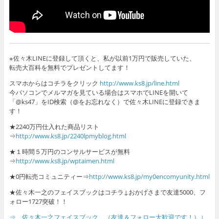
※佐々木LINEに登録して頂くと、私が以前1万円で販売していた、
転売大百科を無料でプレゼントしてます！
スマホからはコチラをクリック
http://www.ks8.jp/line.html
今パソコンでメルマガを見ている場合はスマホでLINEを開いて
「@ks47」をID検索（@をお忘れなく）で佐々木LINEに登録できま
す！
★2240万円仕入れた商品リスト
⇒
http://www.ks8.jp/2240lpmyblog.html
★１時間５万円のコンサルサービスが無料
⇒
http://www.ks8.jp/wptaimen.html
★0円転売コミュニティー⇒
http://www.ks8.jp/my0encomyunity.html
★佐々木一之のフェイスブックはコチラ↓おかげさまで友達5000、フ
ォロー1727突破！！
⇒ 佐々木一之フェイスブック （友達＆フォロー大歓迎です！）↓