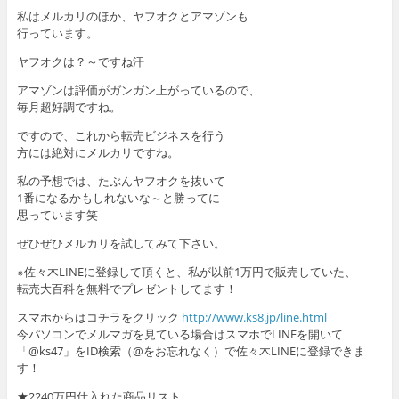
私はメルカリのほか、ヤフオクとアマゾンも
行っています。
ヤフオクは？～ですね汗
アマゾンは評価がガンガン上がっているので、
毎月超好調ですね。
ですので、これから転売ビジネスを行う
方には絶対にメルカリですね。
私の予想では、たぶんヤフオクを抜いて
1番になるかもしれないな～と勝ってに
思っています笑
ぜひぜひメルカリを試してみて下さい。
※佐々木LINEに登録して頂くと、私が以前1万円で販売していた、
転売大百科を無料でプレゼントしてます！
スマホからはコチラをクリック
http://www.ks8.jp/line.html
今パソコンでメルマガを見ている場合はスマホでLINEを開いて
「@ks47」をID検索（@をお忘れなく）で佐々木LINEに登録できま
す！
★2240万円仕入れた商品リスト