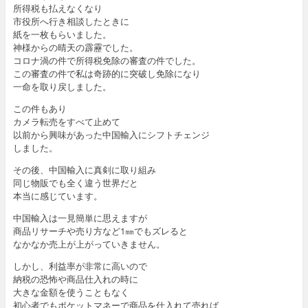
所得税も払えなくなり
市役所へ行き相談したときに
紙を一枚もらいました。
神様からの晴天の霹靂でした。
コロナ渦の件で所得税免除の審査の件でした。
この審査の件で私は奇跡的に突破し免除になり
一命を取り戻しました。
この件もあり
カメラ転売をすべて止めて
以前から興味があった中国輸入にシフトチェンジ
しました。
その後、中国輸入に真剣に取り組み
同じ物販でも全く違う世界だと
本当に感じています。
中国輸入は一見簡単に思えますが
商品リサーチや売り方など1㎜でもズレると
なかなか売上が上がっていきません。
しかし、利益率が非常に高いので
納税の恐怖や商品仕入れの時に
大きな金額を使うこともなく
初心者でもポケットマネーで商品を仕入れて売れば