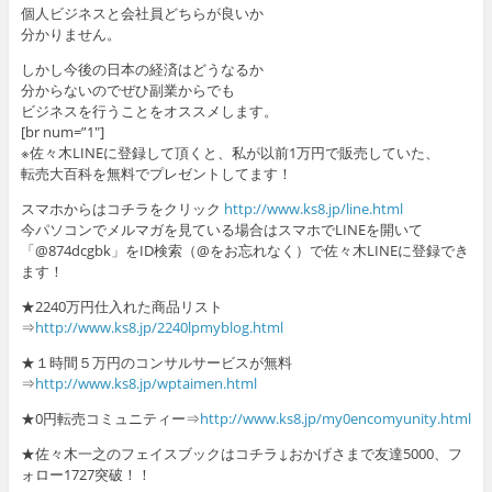
個人ビジネスと会社員どちらが良いか
分かりません。
しかし今後の日本の経済はどうなるか
分からないのでぜひ副業からでも
ビジネスを行うことをオススメします。
[br num=”1″]
※佐々木LINEに登録して頂くと、私が以前1万円で販売していた、
転売大百科を無料でプレゼントしてます！
スマホからはコチラをクリック
http://www.ks8.jp/line.html
今パソコンでメルマガを見ている場合はスマホでLINEを開いて
「@874dcgbk」をID検索（@をお忘れなく）で佐々木LINEに登録でき
ます！
★2240万円仕入れた商品リスト
⇒
http://www.ks8.jp/2240lpmyblog.html
★１時間５万円のコンサルサービスが無料
⇒
http://www.ks8.jp/wptaimen.html
★0円転売コミュニティー⇒
http://www.ks8.jp/my0encomyunity.html
★佐々木一之のフェイスブックはコチラ↓おかげさまで友達5000、フ
ォロー1727突破！！