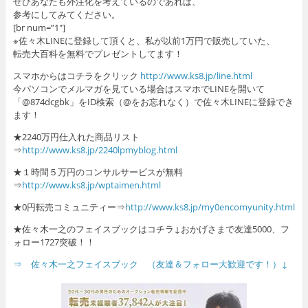
ぜひあなたも外注化を考えているのであれば、
参考にしてみてください。
[br num=”1″]
※佐々木LINEに登録して頂くと、私が以前1万円で販売していた、
転売大百科を無料でプレゼントしてます！
スマホからはコチラをクリック
http://www.ks8.jp/line.html
今パソコンでメルマガを見ている場合はスマホでLINEを開いて
「@874dcgbk」をID検索（@をお忘れなく）で佐々木LINEに登録でき
ます！
★2240万円仕入れた商品リスト
⇒
http://www.ks8.jp/2240lpmyblog.html
★１時間５万円のコンサルサービスが無料
⇒
http://www.ks8.jp/wptaimen.html
★0円転売コミュニティー⇒
http://www.ks8.jp/my0encomyunity.html
★佐々木一之のフェイスブックはコチラ↓おかげさまで友達5000、フ
ォロー1727突破！！
⇒ 佐々木一之フェイスブック （友達＆フォロー大歓迎です！）↓