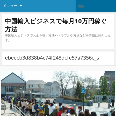
メニュー
中国輸入ビジネスで毎月10万円稼ぐ
方法
中国輸入ビジネスでお金を稼ぐ方法やトラブルや方法などを詳細に紹介しま
す。
ebeecb3d838b4c74f248dcfe57a7356c_s