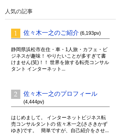
ッ
ク
人気の記事
ナ
ン
バ
佐々木一之のご紹介
ー
(6,193pv)
静岡県浜松市在住・車・1人旅・カフェ・ビ
ジネスが趣味！ やりたいことが多すぎて書
けません(笑)！！ 世界を旅する転売コンサル
タント インターネット...
佐々木一之のプロフィール
(4,444pv)
はじめまして。 インターネットビジネス転
売コンサルタントの 佐々木一之(ささきかず
ゆき)です。 簡単ですが、自己紹介をさせ...