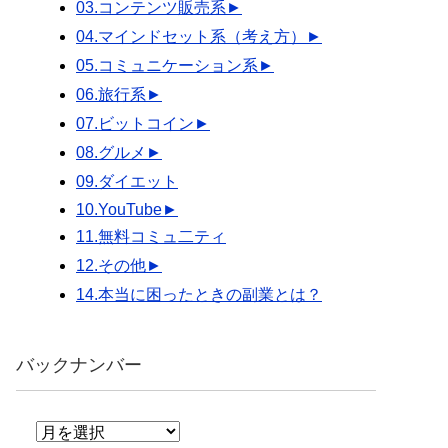
03.コンテンツ販売系
►
04.マインドセット系（考え方）
►
05.コミュニケーション系
►
06.旅行系
►
07.ビットコイン
►
08.グルメ
►
09.ダイエット
10.YouTube
►
11.無料コミュ二ティ
12.その他
►
14.本当に困ったときの副業とは？
バックナンバー
バ