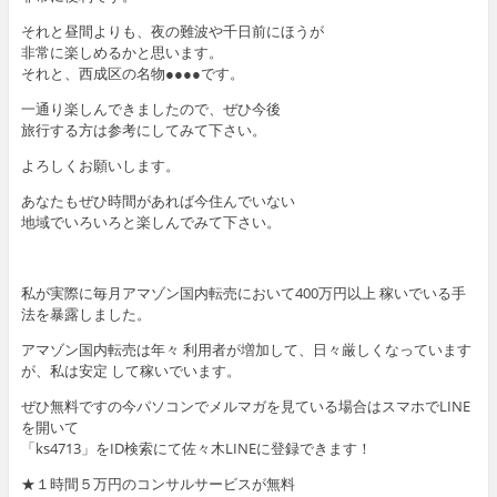
それと昼間よりも、夜の難波や千日前にほうが
非常に楽しめるかと思います。
それと、西成区の名物●●●●です。
一通り楽しんできましたので、ぜひ今後
旅行する方は参考にしてみて下さい。
よろしくお願いします。
あなたもぜひ時間があれば今住んでいない
地域でいろいろと楽しんでみて下さい。
私が実際に毎月アマゾン国内転売において400万円以上 稼いでいる手
法を暴露しました。
アマゾン国内転売は年々 利用者が増加して、日々厳しくなっています
が、私は安定 して稼いでいます。
ぜひ無料ですの今パソコンでメルマガを見ている場合はスマホでLINE
を開いて
「ks4713」をID検索にて佐々木LINEに登録できます！
★１時間５万円のコンサルサービスが無料