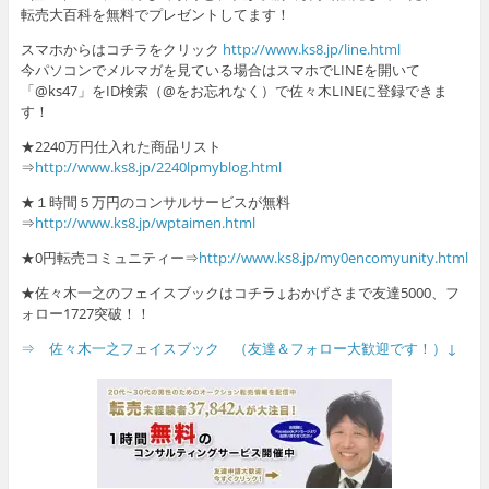
転売大百科を無料でプレゼントしてます！
スマホからはコチラをクリック
http://www.ks8.jp/line.html
今パソコンでメルマガを見ている場合はスマホでLINEを開いて
「@ks47」をID検索（@をお忘れなく）で佐々木LINEに登録できま
す！
★2240万円仕入れた商品リスト
⇒
http://www.ks8.jp/2240lpmyblog.html
★１時間５万円のコンサルサービスが無料
⇒
http://www.ks8.jp/wptaimen.html
★0円転売コミュニティー⇒
http://www.ks8.jp/my0encomyunity.html
★佐々木一之のフェイスブックはコチラ↓おかげさまで友達5000、フ
ォロー1727突破！！
⇒ 佐々木一之フェイスブック （友達＆フォロー大歓迎です！）↓