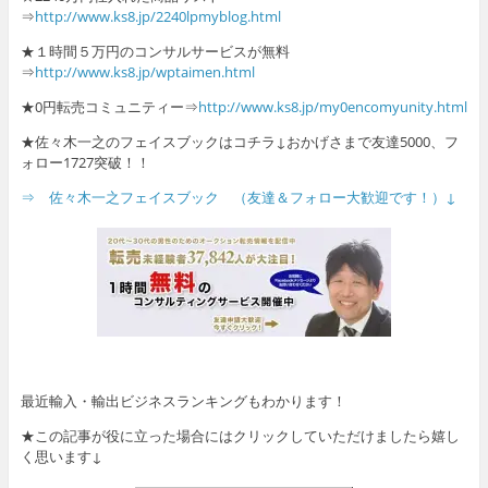
⇒
http://www.ks8.jp/2240lpmyblog.html
★１時間５万円のコンサルサービスが無料
⇒
http://www.ks8.jp/wptaimen.html
★0円転売コミュニティー⇒
http://www.ks8.jp/my0encomyunity.html
★佐々木一之のフェイスブックはコチラ↓おかげさまで友達5000、フ
ォロー1727突破！！
⇒ 佐々木一之フェイスブック （友達＆フォロー大歓迎です！）↓
最近輸入・輸出ビジネスランキングもわかります！
★この記事が役に立った場合にはクリックしていただけましたら嬉し
く思います↓