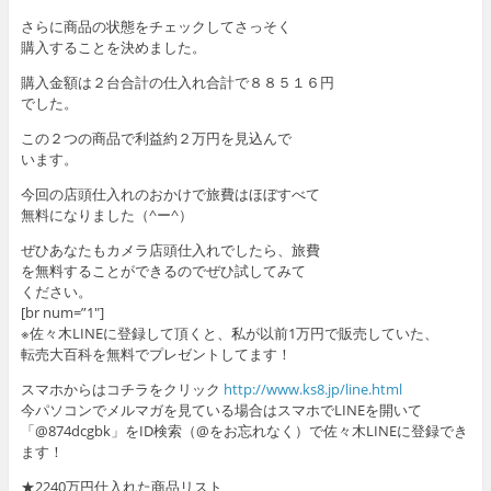
さらに商品の状態をチェックしてさっそく
購入することを決めました。
購入金額は２台合計の仕入れ合計で８８５１６円
でした。
この２つの商品で利益約２万円を見込んで
います。
今回の店頭仕入れのおかけで旅費はほぼすべて
無料になりました（^ー^）
ぜひあなたもカメラ店頭仕入れでしたら、旅費
を無料することができるのでぜひ試してみて
ください。
[br num=”1″]
※佐々木LINEに登録して頂くと、私が以前1万円で販売していた、
転売大百科を無料でプレゼントしてます！
スマホからはコチラをクリック
http://www.ks8.jp/line.html
今パソコンでメルマガを見ている場合はスマホでLINEを開いて
「@874dcgbk」をID検索（@をお忘れなく）で佐々木LINEに登録でき
ます！
★2240万円仕入れた商品リスト