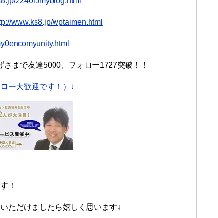
s8.jp/2240lpmyblog.html
tp://www.ks8.jp/wptaimen.html
/my0encomyunity.html
まで友達5000、フォロー1727突破！！
ロー大歓迎です！）↓
ます！
いただけましたら嬉しく思います↓