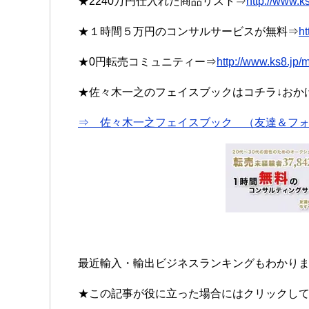
★2240万円仕入れた商品リスト⇒
http://www.k
★１時間５万円のコンサルサービスが無料⇒
ht
★0円転売コミュニティー⇒
http://www.ks8.jp
★佐々木一之のフェイスブックはコチラ↓おかげさ
⇒ 佐々木一之フェイスブック （友達＆フォ
最近輸入・輸出ビジネスランキングもわかり
★この記事が役に立った場合にはクリックして