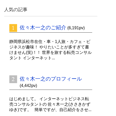
ッ
ク
人気の記事
ナ
ン
バ
佐々木一之のご紹介
ー
(6,191pv)
静岡県浜松市在住・車・1人旅・カフェ・ビ
ジネスが趣味！ やりたいことが多すぎて書
けません(笑)！！ 世界を旅する転売コンサル
タント インターネット...
佐々木一之のプロフィール
(4,442pv)
はじめまして。 インターネットビジネス転
売コンサルタントの 佐々木一之(ささきかず
ゆき)です。 簡単ですが、自己紹介をさせ...