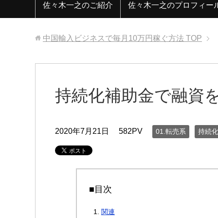
佐々木一之のご紹介
佐々木一之のプロフィー
中国輸入ビジネスで毎月10万円稼ぐ方法
TOP
持続化補助金で融資
2020年7月21日
582PV
01.転売系
持続
■目次
関連