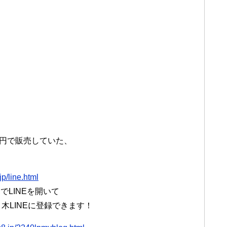
万円で販売していた、
jp/line.html
LINEを開いて
々木LINEに登録できます！