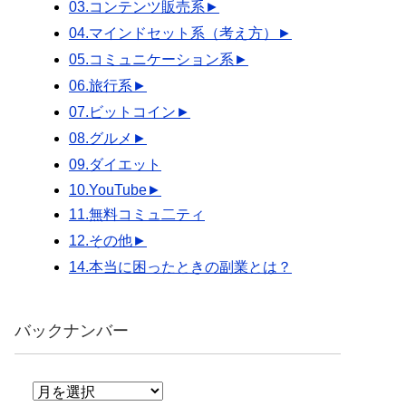
03.コンテンツ販売系
►
04.マインドセット系（考え方）
►
05.コミュニケーション系
►
06.旅行系
►
07.ビットコイン
►
08.グルメ
►
09.ダイエット
10.YouTube
►
11.無料コミュ二ティ
12.その他
►
14.本当に困ったときの副業とは？
バックナンバー
バ