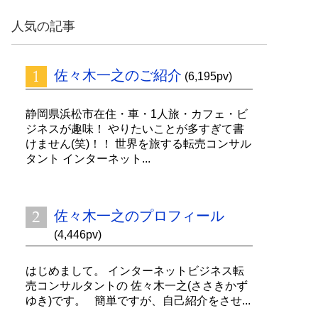
ッ
ク
人気の記事
ナ
ン
バ
佐々木一之のご紹介
ー
(6,195pv)
静岡県浜松市在住・車・1人旅・カフェ・ビ
ジネスが趣味！ やりたいことが多すぎて書
けません(笑)！！ 世界を旅する転売コンサル
タント インターネット...
佐々木一之のプロフィール
(4,446pv)
はじめまして。 インターネットビジネス転
売コンサルタントの 佐々木一之(ささきかず
ゆき)です。 簡単ですが、自己紹介をさせ...