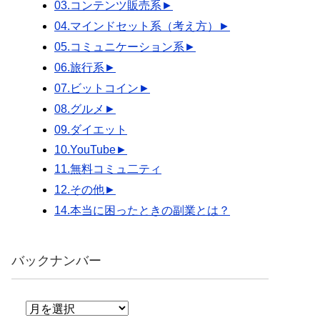
03.コンテンツ販売系
►
04.マインドセット系（考え方）
►
05.コミュニケーション系
►
06.旅行系
►
07.ビットコイン
►
08.グルメ
►
09.ダイエット
10.YouTube
►
11.無料コミュ二ティ
12.その他
►
14.本当に困ったときの副業とは？
バックナンバー
バ