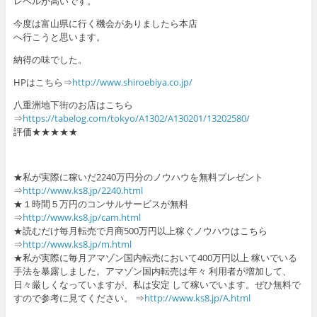
レベルが高いです。
今度は富山県に行く機会がありましたら本店
へ行こうと思います。
納得の味でした。
HPはこちら⇒
http://www.shiroebiya.co.jp/
八重洲地下街のお店はこちら
⇒
https://tabelog.com/tokyo/A1302/A130201/13202580/
評価★★★★★
★私が実際に稼いだ2240万円分のノウハウを無料プレゼント
⇒
http://www.ks8.jp/2240.html
★１時間５万円のコンサルサービスが無料
⇒
http://www.ks8.jp/cam.html
★読むだけ毎月転売で月商500万円以上稼ぐノウハウはこちら
⇒
http://www.ks8.jp/m.html
★私が実際に毎月アマゾン国内転売において400万円以上 稼いでいる
手法を暴露しました。アマゾン国内転売は年々 利用者が増加して、
日々厳しくなっていますが、私は安定 して稼いでいます。ぜひ無料で
すので参考に見てください。 ⇒
http://www.ks8.jp/A.html