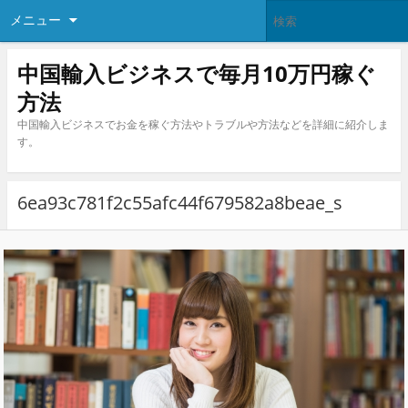
メニュー
中国輸入ビジネスで毎月10万円稼ぐ
方法
中国輸入ビジネスでお金を稼ぐ方法やトラブルや方法などを詳細に紹介しま
す。
6ea93c781f2c55afc44f679582a8beae_s