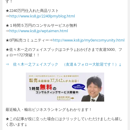
す！
★2240万円仕入れた商品リスト
⇒
http://www.ks8.jp/2240lpmyblog.html
★１時間５万円のコンサルサービスが無料
⇒
http://www.ks8.jp/wptaimen.html
★0円転売コミュニティー⇒
http://www.ks8.jp/my0encomyunity.html
★佐々木一之のフェイスブックはコチラ↓おかげさまで友達5000、フ
ォロー1727突破！！
⇒ 佐々木一之フェイスブック （友達＆フォロー大歓迎です！）↓
最近輸入・輸出ビジネスランキングもわかります！
★この記事が役に立った場合にはクリックしていただけましたら嬉し
く思います↓