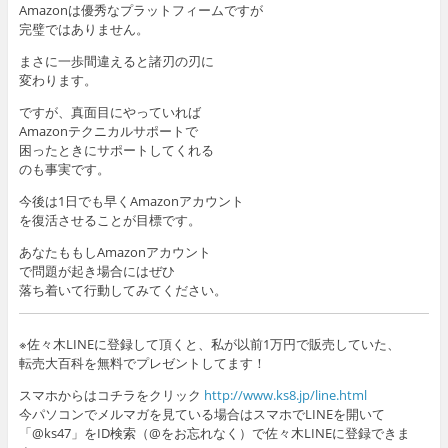
Amazonは優秀なプラットフィームですが
完璧ではありません。
まさに一歩間違えると諸刃の刃に
変わります。
ですが、真面目にやっていれば
Amazonテクニカルサポートで
困ったときにサポートしてくれる
のも事実です。
今後は1日でも早くAmazonアカウント
を復活させることが目標です。
あなたももしAmazonアカウント
で問題が起き場合にはぜひ
落ち着いて行動してみてください。
※佐々木LINEに登録して頂くと、私が以前1万円で販売していた、
転売大百科を無料でプレゼントしてます！
スマホからはコチラをクリック
http://www.ks8.jp/line.html
今パソコンでメルマガを見ている場合はスマホでLINEを開いて
「@ks47」をID検索（@をお忘れなく）で佐々木LINEに登録できま