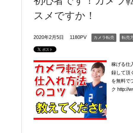
初心者です！カメラ
スメですか！
2020年2月5日
1180PV
カメラ転売
転売
稼げる仕
録して頂
を無料で
ク http://