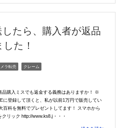
送したら、購入者が返品
ました！
カメラ転売
クレーム
商品購入ミスでも返金する義務はありますか！ ※
INEに登録して頂くと、私が以前1万円で販売してい
売大百科を無料でプレゼントしてます！ スマホから
リック http://www.ks8.j・・・