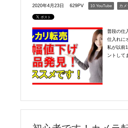
2020年4月23日
629PV
10.YouTube
カメ
普段の仕
仕入れに
私が以前
ントしてま