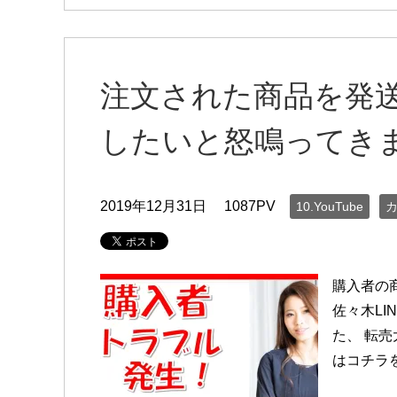
注文された商品を発
したいと怒鳴ってき
2019年12月31日
1087PV
10.YouTube
購入者の
佐々木L
た、 転
はコチラをク