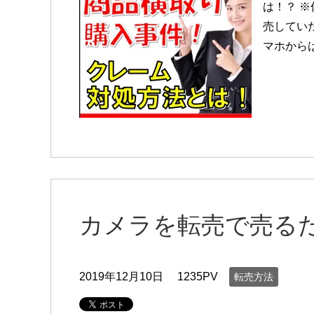
は！？ ※
売してい
マホからはコ
カメラを転売で売る
2019年12月10日
1235PV
転売方法