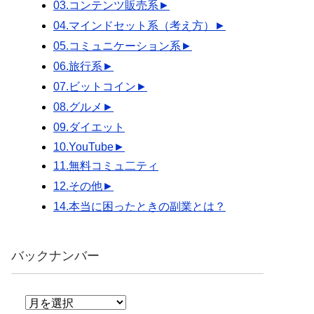
03.コンテンツ販売系
►
04.マインドセット系（考え方）
►
05.コミュニケーション系
►
06.旅行系
►
07.ビットコイン
►
08.グルメ
►
09.ダイエット
10.YouTube
►
11.無料コミュ二ティ
12.その他
►
14.本当に困ったときの副業とは？
バックナンバー
バ