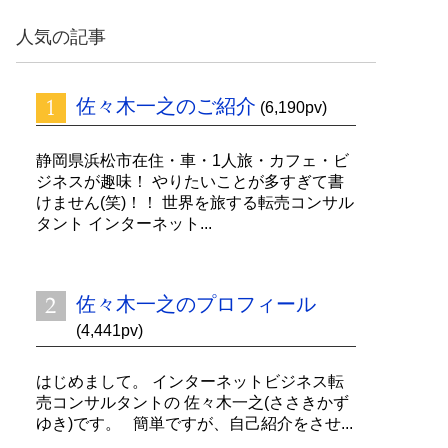
ッ
ク
人気の記事
ナ
ン
バ
佐々木一之のご紹介
ー
(6,190pv)
静岡県浜松市在住・車・1人旅・カフェ・ビ
ジネスが趣味！ やりたいことが多すぎて書
けません(笑)！！ 世界を旅する転売コンサル
タント インターネット...
佐々木一之のプロフィール
(4,441pv)
はじめまして。 インターネットビジネス転
売コンサルタントの 佐々木一之(ささきかず
ゆき)です。 簡単ですが、自己紹介をさせ...