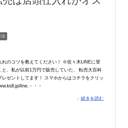
転売は店頭仕入れがオス
方法
入れのコツを教えてください！ ※佐々木LINEに登
くと、私が以前1万円で販売していた、 転売大百科
プレゼントしてます！ スマホからはコチラをクリッ
www.ks8.jp/line.・・・
続きを読む