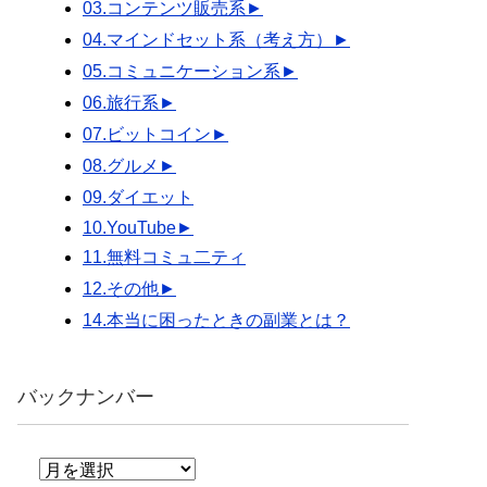
03.コンテンツ販売系
►
04.マインドセット系（考え方）
►
05.コミュニケーション系
►
06.旅行系
►
07.ビットコイン
►
08.グルメ
►
09.ダイエット
10.YouTube
►
11.無料コミュ二ティ
12.その他
►
14.本当に困ったときの副業とは？
バックナンバー
バ