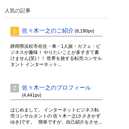
ッ
ク
人気の記事
ナ
ン
バ
佐々木一之のご紹介
ー
(6,190pv)
静岡県浜松市在住・車・1人旅・カフェ・ビ
ジネスが趣味！ やりたいことが多すぎて書
けません(笑)！！ 世界を旅する転売コンサル
タント インターネット...
佐々木一之のプロフィール
(4,441pv)
はじめまして。 インターネットビジネス転
売コンサルタントの 佐々木一之(ささきかず
ゆき)です。 簡単ですが、自己紹介をさせ...