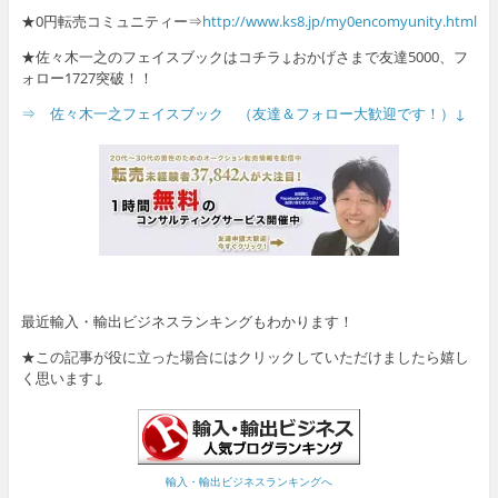
★0円転売コミュニティー⇒
http://www.ks8.jp/my0encomyunity.html
★佐々木一之のフェイスブックはコチラ↓おかげさまで友達5000、フ
ォロー1727突破！！
⇒ 佐々木一之フェイスブック （友達＆フォロー大歓迎です！）↓
最近輸入・輸出ビジネスランキングもわかります！
★この記事が役に立った場合にはクリックしていただけましたら嬉し
く思います↓
輸入・輸出ビジネスランキングへ