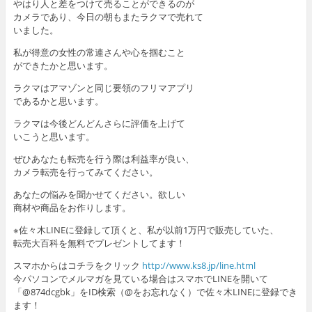
やはり人と差をつけて売ることができるのが
カメラであり、今日の朝もまたラクマで売れて
いました。
私が得意の女性の常連さんや心を掴むこと
ができたかと思います。
ラクマはアマゾンと同じ要領のフリマアプリ
であるかと思います。
ラクマは今後どんどんさらに評価を上げて
いこうと思います。
ぜひあなたも転売を行う際は利益率が良い、
カメラ転売を行ってみてください。
あなたの悩みを聞かせてください。欲しい
商材や商品をお作りします。
※佐々木LINEに登録して頂くと、私が以前1万円で販売していた、
転売大百科を無料でプレゼントしてます！
スマホからはコチラをクリック
http://www.ks8.jp/line.html
今パソコンでメルマガを見ている場合はスマホでLINEを開いて
「@874dcgbk」をID検索（@をお忘れなく）で佐々木LINEに登録でき
ます！