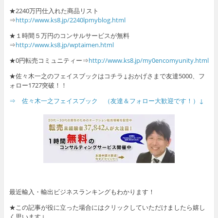
★2240万円仕入れた商品リスト
⇒
http://www.ks8.jp/2240lpmyblog.html
★１時間５万円のコンサルサービスが無料
⇒
http://www.ks8.jp/wptaimen.html
★0円転売コミュニティー⇒
http://www.ks8.jp/my0encomyunity.html
★佐々木一之のフェイスブックはコチラ↓おかげさまで友達5000、フ
ォロー1727突破！！
⇒ 佐々木一之フェイスブック （友達＆フォロー大歓迎です！）↓
最近輸入・輸出ビジネスランキングもわかります！
★この記事が役に立った場合にはクリックしていただけましたら嬉し
く思います↓