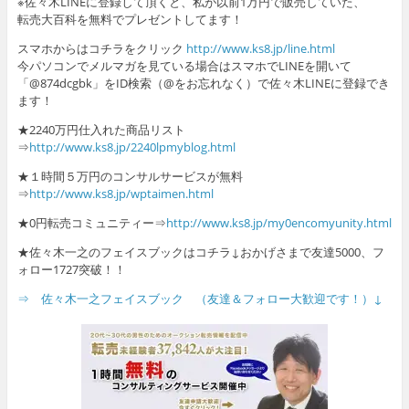
※佐々木LINEに登録して頂くと、私が以前1万円で販売していた、
転売大百科を無料でプレゼントしてます！
スマホからはコチラをクリック
http://www.ks8.jp/line.html
今パソコンでメルマガを見ている場合はスマホでLINEを開いて
「@874dcgbk」をID検索（@をお忘れなく）で佐々木LINEに登録でき
ます！
★2240万円仕入れた商品リスト
⇒
http://www.ks8.jp/2240lpmyblog.html
★１時間５万円のコンサルサービスが無料
⇒
http://www.ks8.jp/wptaimen.html
★0円転売コミュニティー⇒
http://www.ks8.jp/my0encomyunity.html
★佐々木一之のフェイスブックはコチラ↓おかげさまで友達5000、フ
ォロー1727突破！！
⇒ 佐々木一之フェイスブック （友達＆フォロー大歓迎です！）↓