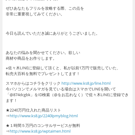
ぜひあなたもフリルを攻略する際、この点を
非常に重要視してみてください。
今日も読んでいただき誠にありがとうございました。
あなたの悩みを聞かせてください。欲しい
商材や商品をお作りします。
※佐々木LINEに登録して頂くと、私が以前1万円で販売していた、
転売大百科を無料でプレゼントしてます！
スマホからはコチラをクリック
http://www.ks8.jp/line.html
今パソコンでメルマガを見ている場合はスマホでLINEを開いて
「@874dcgbk」をID検索（@をお忘れなく）で佐々木LINEに登録でき
ます！
★2240万円仕入れた商品リスト
⇒
http://www.ks8.jp/2240lpmyblog.html
★１時間５万円のコンサルサービスが無料
⇒
http://www.ks8.jp/wptaimen.html