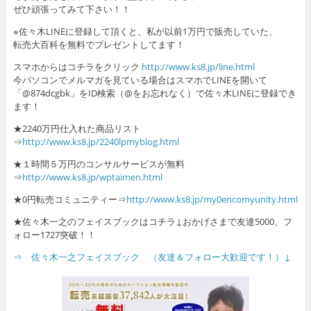
ぜひ頑張ってみて下さい！！
※佐々木LINEに登録して頂くと、私が以前1万円で販売していた、
転売大百科を無料でプレゼントしてます！
スマホからはコチラをクリック
http://www.ks8.jp/line.html
今パソコンでメルマガを見ている場合はスマホでLINEを開いて
「@874dcgbk」をID検索（@をお忘れなく）で佐々木LINEに登録でき
ます！
★2240万円仕入れた商品リスト
⇒
http://www.ks8.jp/2240lpmyblog.html
★１時間５万円のコンサルサービスが無料
⇒
http://www.ks8.jp/wptaimen.html
★0円転売コミュニティー⇒
http://www.ks8.jp/my0encomyunity.html
★佐々木一之のフェイスブックはコチラ↓おかげさまで友達5000、フ
ォロー1727突破！！
⇒ 佐々木一之フェイスブック （友達＆フォロー大歓迎です！）↓