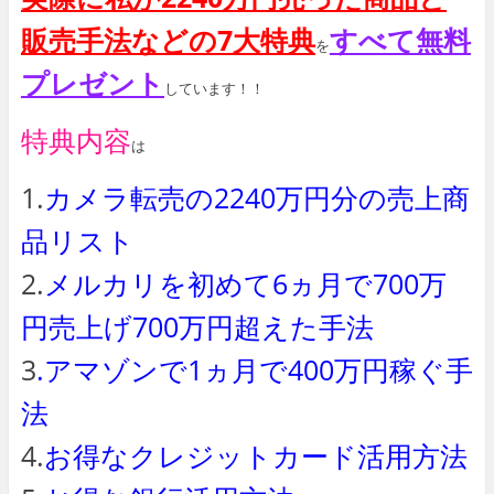
販売手法などの7大特典
すべて無料
を
プレゼント
しています！！
特典内容
は
1.
カメラ転売の2240万円分の売上商
品リスト
2.
メルカリを初めて6ヵ月で700万
円売上げ700万円超えた手法
3
.アマゾンで1ヵ月で400万円稼ぐ手
法
4.
お得なクレジットカード活用方法