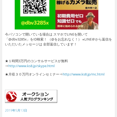
今パソコンで開いている場合は スマホでLINEを開いて
「@dbv3285x」をID検索！ （@をお忘れなく！） ※LINE＠から返信を
いただいたメッセージは 全部返信しています！
★１時間3万円のコンサルサービスが無料
⇒
http://www.ks8.jp/skype.html
★月収３０万円オンラインセミナー⇒
http://www.ks8.jp/mc.html
2019年5月13日