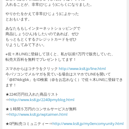
入れることが、非常(ひじょう)にらくになりました。
やりかたをかえて非常(ひじょう)によかった
とおもいます。
あなたももしインターネットショッピングで
商品(しょうひん)をしたいのであれば、ぜひ
もっともとくするクレジットカードをぜひ
りようしてみて下さい。
※佐々木LINEに登録して頂くと、私が以前1万円で販売していた、
転売大百科を無料でプレゼントしてます！
スマホからはコチラをクリック
http://www.ks8.jp/line.html
今パソコンでメルマガを見ている場合はスマホでLINEを開いて
「@874dcgbk」をID検索（@をお忘れなく）で佐々木LINEに登録でき
ます！
★2240万円仕入れた商品リスト
⇒
http://www.ks8.jp/2240lpmyblog.html
★１時間５万円のコンサルサービスが無料
⇒
http://www.ks8.jp/wptaimen.html
★0円転売コミュニティー⇒
http://www.ks8.jp/my0encomyunity.html