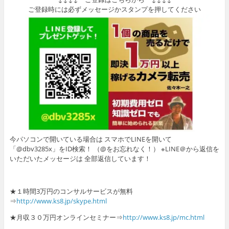
ご登録時には必ずメッセージかスタンプを押してください
今パソコンで開いている場合は スマホでLINEを開いて
「@dbv3285x」をID検索！ （@をお忘れなく！） ※LINE＠から返信を
いただいたメッセージは 全部返信しています！
★１時間3万円のコンサルサービスが無料
⇒
http://www.ks8.jp/skype.html
★月収３０万円オンラインセミナー⇒
http://www.ks8.jp/mc.html