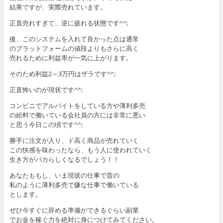
結果ですが、実際売れています。
正直売れすぎて、逆に疲れる状態です^^;
後、このシステムを入れて良かった点は通常
のプラットフォームの値段よりもさらに高く
売れるために利益率が一気に上がります。
そのため利益2～3万円はザラです^^;
正直怖いのが現状です^^;
コンビニでアルバイトをしている方や薄利多売
の給料で働いている会社員の方には非常に悪い
と思う今日この頃です^^;
勝手に注文が入り、ド高く商品が売れていく
この快感を味わったなら、もう人に使われていく
生き方がバカらしくなるでしょう！！
あなたももし、いま現状の仕事で昔の
私のように薄利多売で嫌な仕事で働いている
とします。
ぜひ今すぐに辞める準備ができるぐらい副業
でお金を稼ぐ力を絶対に身につけてみてください。