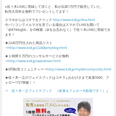
※佐々木LINEに登録して頂くと、私が以前1万円で販売していた、
転売大百科を無料でプレゼントしてます！
スマホからはコチラをクリック
http://www.ks8.jp/line.html
今パソコンでメルマガを見ている場合はスマホでLINEを開いて
「@874dcgbk」をID検索（@をお忘れなく）で佐々木LINEに登録でき
ます！
★2240万円仕入れた商品リスト
⇒
http://www.ks8.jp/2240lpmyblog.html
★１時間５万円のコンサルサービスが無料
⇒
http://www.ks8.jp/wptaimen.html
★0円転売コミュニティー⇒
http://www.ks8.jp/my0encomyunity.html
★佐々木一之のフェイスブックはコチラ↓おかげさまで友達5000、フ
ォロー1727突破！！
⇒ 佐々木一之フェイスブック （友達＆フォロー大歓迎です！）↓