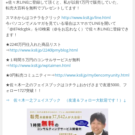
※佐々木LINEに登録して頂くと、私が以前1万円で販売していた、
転売大百科を無料でプレゼントしてます！
スマホからはコチラをクリック
http://www.ks8.jp/line.html
今パソコンでメルマガを見ている場合はスマホでLINEを開いて
「@874dcgbk」をID検索（@をお忘れなく）で佐々木LINEに登録でき
ます！
★2240万円仕入れた商品リスト
⇒
http://www.ks8.jp/2240lpmyblog.html
★１時間５万円のコンサルサービスが無料
⇒
http://www.ks8.jp/wptaimen.html
★0円転売コミュニティー⇒
http://www.ks8.jp/my0encomyunity.html
★佐々木一之のフェイスブックはコチラ↓おかげさまで友達5000、フ
ォロー1727突破！！
⇒ 佐々木一之フェイスブック （友達＆フォロー大歓迎です！）↓