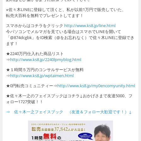
※佐々木LINEに登録して頂くと、私が以前1万円で販売していた、
転売大百科を無料でプレゼントしてます！
スマホからはコチラをクリック
http://www.ks8.jp/line.html
今パソコンでメルマガを見ている場合はスマホでLINEを開いて
「@874dcgbk」をID検索（@をお忘れなく）で佐々木LINEに登録でき
ます！
★2240万円仕入れた商品リスト
⇒
http://www.ks8.jp/2240lpmyblog.html
★１時間５万円のコンサルサービスが無料
⇒
http://www.ks8.jp/wptaimen.html
★0円転売コミュニティー⇒
http://www.ks8.jp/my0encomyunity.html
★佐々木一之のフェイスブックはコチラ↓おかげさまで友達5000、フ
ォロー1727突破！！
⇒ 佐々木一之フェイスブック （友達＆フォロー大歓迎です！）↓