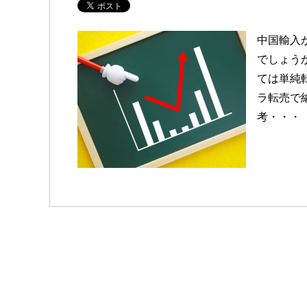
中国輸入
でしょう
ては単純
ラ転売で
考・・・