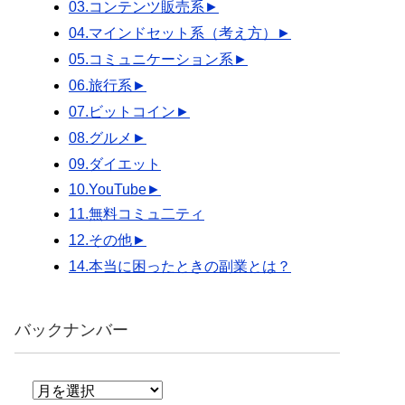
03.コンテンツ販売系
►
04.マインドセット系（考え方）
►
05.コミュニケーション系
►
06.旅行系
►
07.ビットコイン
►
08.グルメ
►
09.ダイエット
10.YouTube
►
11.無料コミュ二ティ
12.その他
►
14.本当に困ったときの副業とは？
バックナンバー
バ