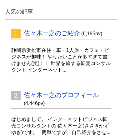
ッ
ク
人気の記事
ナ
ン
バ
佐々木一之のご紹介
ー
(6,195pv)
静岡県浜松市在住・車・1人旅・カフェ・ビ
ジネスが趣味！ やりたいことが多すぎて書
けません(笑)！！ 世界を旅する転売コンサル
タント インターネット...
佐々木一之のプロフィール
(4,446pv)
はじめまして。 インターネットビジネス転
売コンサルタントの 佐々木一之(ささきかず
ゆき)です。 簡単ですが、自己紹介をさせ...