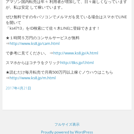
アマゾン国内転売は年々 利用者が増加して、日々厳しくなっています
が、私は安定 して稼いでいます。
ぜひ無料ですの今パソコンでメルマガを見ている場合はスマホでLINE
を開いて
「ks4713」をID検索にて佐々木LINEに登録できます！
★１時間５万円のコンサルサービスが無料
⇒
http://www.ks8.jp/cam.html
で参考に見てください。 ⇒
http://www.ks8.jp/A.html
スマホからはコチラをクリック
http://8ks.jp/l.html
★読むだけ毎月転売で月商500万円以上稼ぐノウハウはこちら
⇒
http://www.ks8.jp/m.html
2017年4月21日
フルサイズ表示
Proudly powered by WordPress