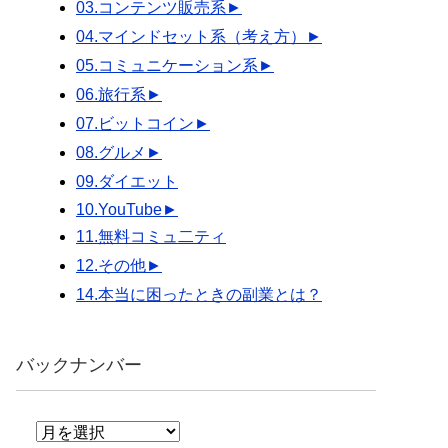
03.コンテンツ販売系
►
04.マインドセット系（考え方）
►
05.コミュニケーション系
►
06.旅行系
►
07.ビットコイン
►
08.グルメ
►
09.ダイエット
10.YouTube
►
11.無料コミュ二ティ
12.その他
►
14.本当に困ったときの副業とは？
バックナンバー
バ