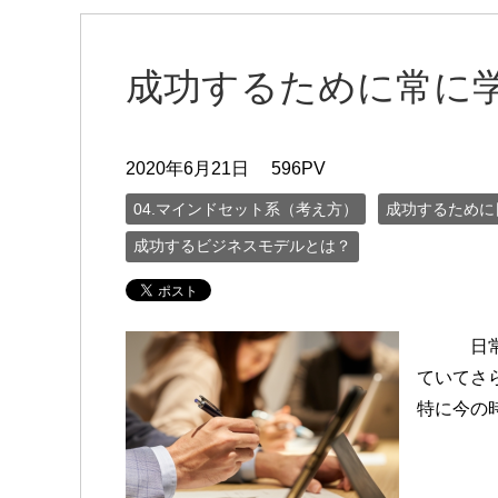
成功するために常に
2020年6月21日
596PV
04.マインドセット系（考え方）
成功するために
成功するビジネスモデルとは？
日常の生
ていてさ
特に今の