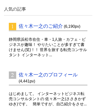
ッ
ク
人気の記事
ナ
ン
バ
佐々木一之のご紹介
ー
(6,190pv)
静岡県浜松市在住・車・1人旅・カフェ・ビ
ジネスが趣味！ やりたいことが多すぎて書
けません(笑)！！ 世界を旅する転売コンサル
タント インターネット...
佐々木一之のプロフィール
(4,441pv)
はじめまして。 インターネットビジネス転
売コンサルタントの 佐々木一之(ささきかず
ゆき)です。 簡単ですが、自己紹介をさせ...