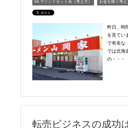
04.マインドセット系（考え方）
お金を稼ぐ考え
昨日、時
を見てい
で有名な
では北海
の・・・
転売ビジネスの成功は